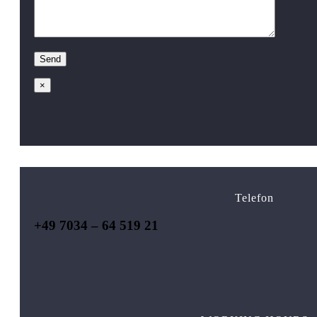
×
Telefon
+49 7034 – 64 519 21